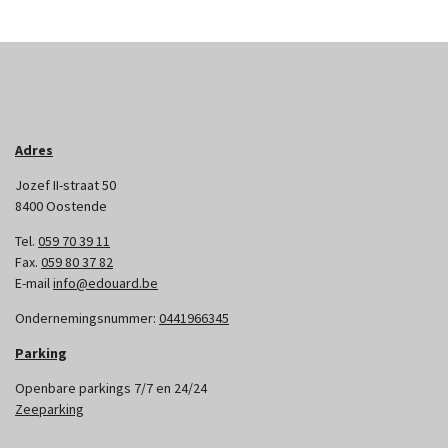
Adres
Jozef II-straat 50
8400 Oostende
Tel.
059 70 39 11
Fax.
059 80 37 82
E-mail
info@edouard.be
Ondernemingsnummer:
0441966345
Parking
Openbare parkings 7/7 en 24/24
Zeeparking