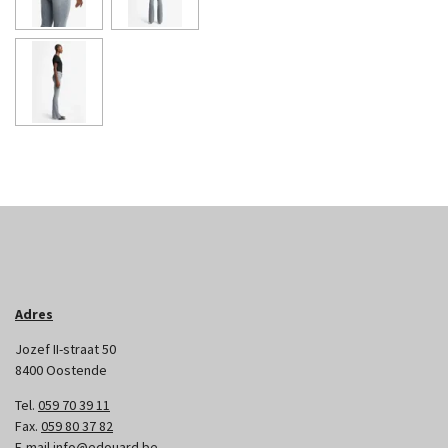
Adres
Jozef II-straat 50
8400 Oostende
Tel.
059 70 39 11
Fax.
059 80 37 82
E-mail
info@edouard.be