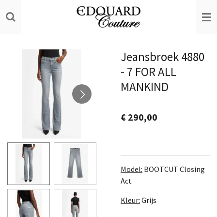
Ga
direct
naar
de
Jeansbroek 4880
hoofdinhoud
- 7 FOR ALL
MANKIND
€ 290,00
Model:
BOOTCUT Closing
Act
Kleur:
Grijs