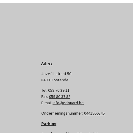
Adres
Jozef II-straat 50
8400 Oostende
Tel.
059 70 39 11
Fax.
059 80 37 82
E-mail
info@edouard.be
Ondernemingsnummer:
0441966345
Parking