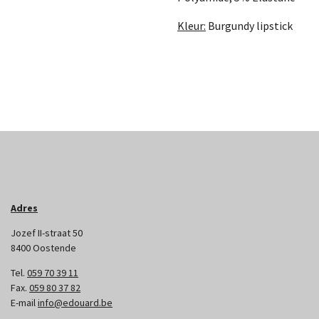
Kleur:
Burgundy lipstick
Adres
Jozef II-straat 50
8400 Oostende
Tel.
059 70 39 11
Fax.
059 80 37 82
E-mail
info@edouard.be