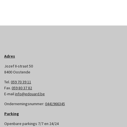
Adres
Jozef II-straat 50
8400 Oostende
Tel.
059 70 39 11
Fax.
059 80 37 82
E-mail
info@edouard.be
Ondernemingsnummer:
0441966345
Parking
Openbare parkings 7/7 en 24/24