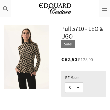
Ga
direct
naar
de
Pull 5710 - LEO &
hoofdinhoud
UGO
Sale!
€ 62,50
€ 125,00
BE Maat