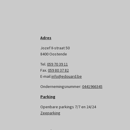
Adres
Jozef II-straat 50
8400 Oostende
Tel.
059 70 39 11
Fax.
059 80 37 82
E-mail
info@edouard.be
Ondernemingsnummer:
0441966345
Parking
Openbare parkings 7/7 en 24/24
Zeeparking