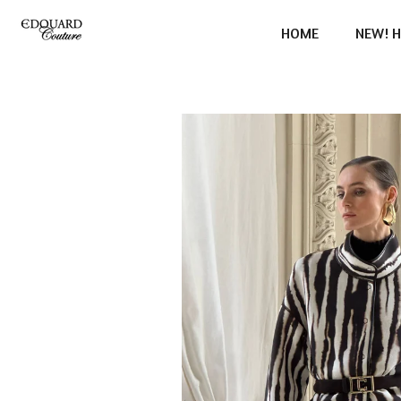
Ga
HOME
NEW! H
direct
naar
de
hoofdinhoud