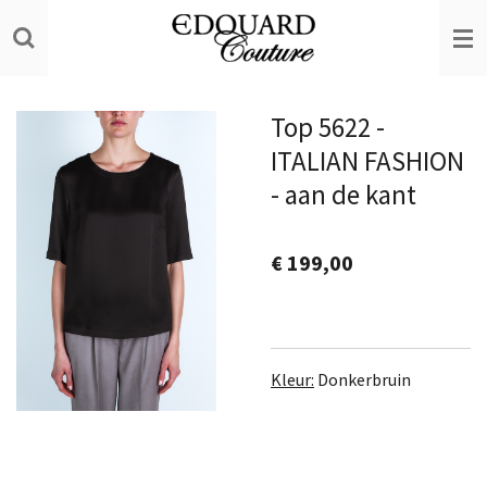
Ga
direct
naar
de
Top 5622 -
hoofdinhoud
ITALIAN FASHION
- aan de kant
€ 199,00
Kleur:
Donkerbruin