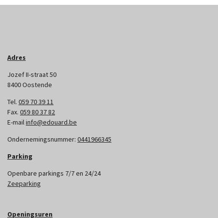
Adres
Jozef II-straat 50
8400 Oostende
Tel.
059 70 39 11
Fax.
059 80 37 82
E-mail
info@edouard.be
Ondernemingsnummer:
0441966345
Parking
Openbare parkings 7/7 en 24/24
Zeeparking
Openingsuren