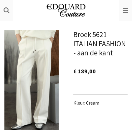
Ga
direct
naar
de
Broek 5621 -
hoofdinhoud
ITALIAN FASHION
- aan de kant
€ 189,00
Kleur:
Cream