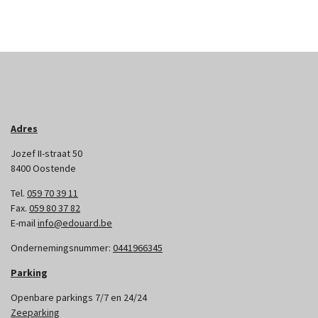
Adres
Jozef II-straat 50
8400 Oostende
Tel.
059 70 39 11
Fax.
059 80 37 82
E-mail
info@edouard.be
Ondernemingsnummer:
0441966345
Parking
Openbare parkings 7/7 en 24/24
Zeeparking