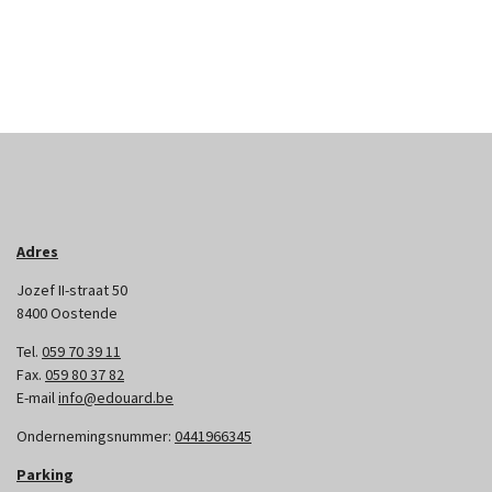
Adres
Jozef II-straat 50
8400 Oostende
Tel.
059 70 39 11
Fax.
059 80 37 82
E-mail
info@edouard.be
Ondernemingsnummer:
0441966345
Parking