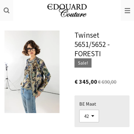
Ga
direct
naar
de
Twinset
hoofdinhoud
5651/5652 -
FORESTI
Sale!
€ 345,00
€ 690,00
BE Maat