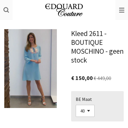
Ga
direct
naar
de
Kleed 2611 -
hoofdinhoud
BOUTIQUE
MOSCHINO - geen
stock
€ 150,00
€ 449,00
BE Maat