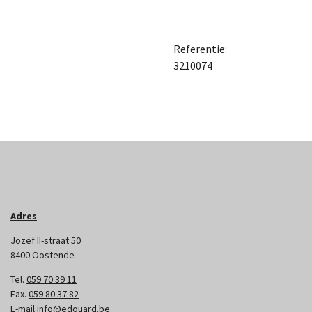
Referentie:
3210074
Adres
Jozef II-straat 50
8400 Oostende
Tel.
059 70 39 11
Fax.
059 80 37 82
E-mail
info@edouard.be