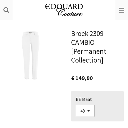
Ga
direct
naar
de
Broek 2309 -
hoofdinhoud
CAMBIO
[Permanent
Collection]
€ 149,90
BE Maat