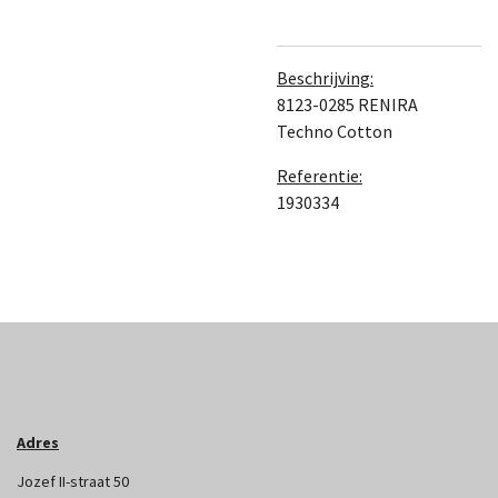
Beschrijving:
8123-0285 RENIRA
Techno Cotton
Referentie:
1930334
Adres
Jozef II-straat 50