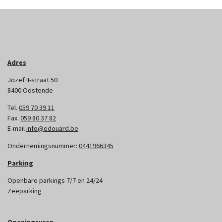
Adres
Jozef II-straat 50
8400 Oostende
Tel.
059 70 39 11
Fax.
059 80 37 82
E-mail
info@edouard.be
Ondernemingsnummer:
0441966345
Parking
Openbare parkings 7/7 en 24/24
Zeeparking