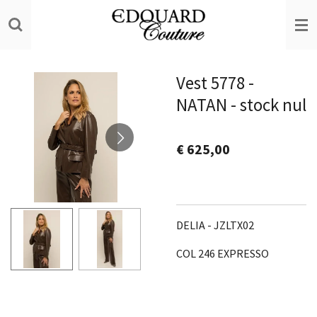
Ga
direct
naar
de
Vest 5778 -
hoofdinhoud
NATAN - stock nul
€ 625,00
DELIA - JZLTX02
COL 246 EXPRESSO