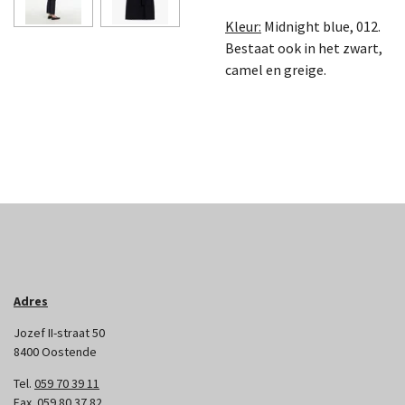
Kleur:
Midnight blue, 012.
Bestaat ook in het zwart,
camel en greige.
Adres
Jozef II-straat 50
8400 Oostende
Tel.
059 70 39 11
Fax.
059 80 37 82