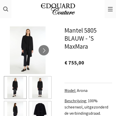
Ga
direct
naar
de
Mantel 5805
hoofdinhoud
BLAUW - 'S
MaxMara
€ 755,00
Model:
Arona
Beschrijving:
100%
scheerwol, uitgezonderd
de verbindingsdraad.