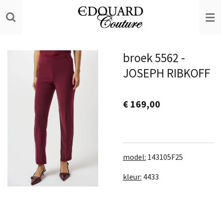
Ga
direct
naar
de
broek 5562 -
hoofdinhoud
JOSEPH RIBKOFF
€ 169,00
model:
143105F25
kleur:
4433