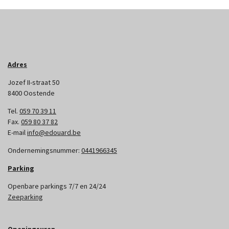
Adres
Jozef II-straat 50
8400 Oostende
Tel.
059 70 39 11
Fax.
059 80 37 82
E-mail
info@edouard.be
Ondernemingsnummer:
0441966345
Parking
Openbare parkings 7/7 en 24/24
Zeeparking