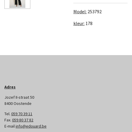
Model:
253792
kleur:
178
Adres
Jozef II-straat 50
8400 Oostende
Tel.
059 70 39 11
Fax.
059 80 37 82
E-mail
info@edouard.be