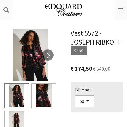
Ga
direct
naar
de
Vest 5572 -
hoofdinhoud
JOSEPH RIBKOFF
Sale!
€ 174,50
€ 349,00
BE Maat