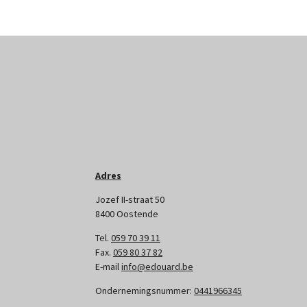
Adres
Jozef II-straat 50
8400 Oostende
Tel.
059 70 39 11
Fax.
059 80 37 82
E-mail
info@edouard.be
Ondernemingsnummer:
0441966345