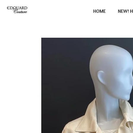
Ga
HOME
NEW! H
direct
naar
de
hoofdinhoud