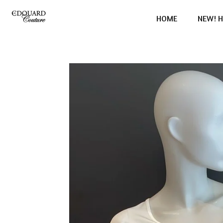
Ga
HOME
NEW! H
direct
naar
de
hoofdinhoud