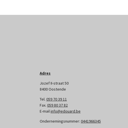
Adres
Jozef II-straat 50
8400 Oostende
Tel.
059 70 39 11
Fax.
059 80 37 82
E-mail
info@edouard.be
Ondernemingsnummer:
0441966345