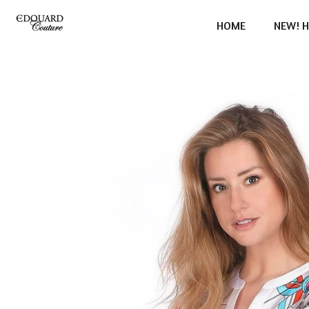
Ga
HOME
NEW! H
direct
naar
de
hoofdinhoud