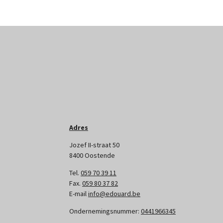
Adres
Jozef II-straat 50
8400 Oostende
Tel.
059 70 39 11
Fax.
059 80 37 82
E-mail
info@edouard.be
Ondernemingsnummer:
0441966345