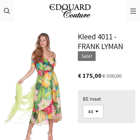
Ga
direct
naar
de
Kleed 4011 -
hoofdinhoud
FRANK LYMAN
Sale!
€ 175,00
€ 350,00
BE maat