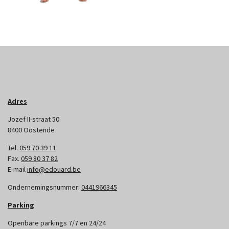
Adres
Jozef II-straat 50
8400 Oostende
Tel.
059 70 39 11
Fax.
059 80 37 82
E-mail
info@edouard.be
Ondernemingsnummer:
0441966345
Parking
Openbare parkings 7/7 en 24/24