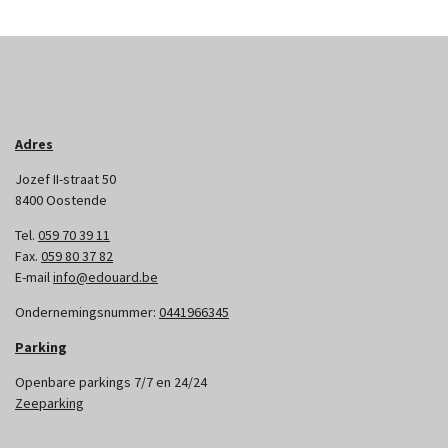
Adres
Jozef II-straat 50
8400 Oostende
Tel.
059 70 39 11
Fax.
059 80 37 82
E-mail
info@edouard.be
Ondernemingsnummer:
0441966345
Parking
Openbare parkings 7/7 en 24/24
Zeeparking