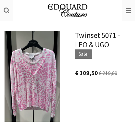
Ga
direct
naar
de
Twinset 5071 -
hoofdinhoud
LEO & UGO
Sale!
€ 109,50
€ 219,00