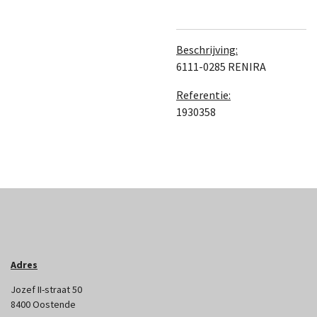
Beschrijving:
6111-0285 RENIRA
Referentie:
1930358
Adres
Jozef II-straat 50
8400 Oostende