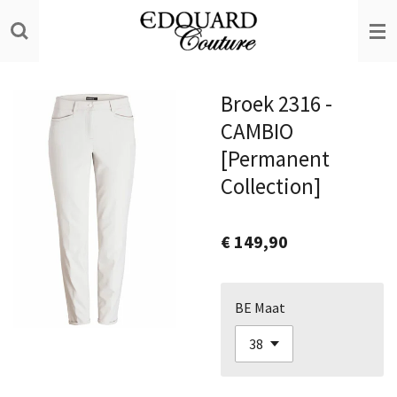
Ga
direct
naar
de
Broek 2316 -
hoofdinhoud
CAMBIO
[Permanent
Collection]
€ 149,90
BE Maat