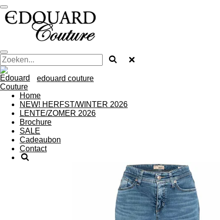
Ga
direct
naar
de
hoofdinhoud
edouard couture
Home
NEW! HERFST/WINTER 2026
LENTE/ZOMER 2026
Brochure
SALE
Cadeaubon
Contact