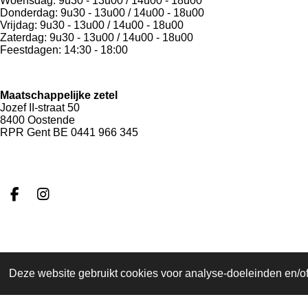
Woensdag: 9u30 - 13u00 / 14u00 - 18u00
Donderdag: 9u30 - 13u00 / 14u00 - 18u00
Vrijdag: 9u30 - 13u00 / 14u00 - 18u00
Zaterdag: 9u30 - 13u00 / 14u00 - 18u00
Feestdagen: 14:30 - 18:00
Maatschappelijke zetel
Jozef II-straat 50
8400 Oostende
RPR Gent BE 0441 966 345
F
I
a
n
c
s
e
t
b
a
o
g
Deze website gebruikt cookies voor analyse-doeleinden en/of 
o
r
© 2025 Edouard Couture
k
a
m