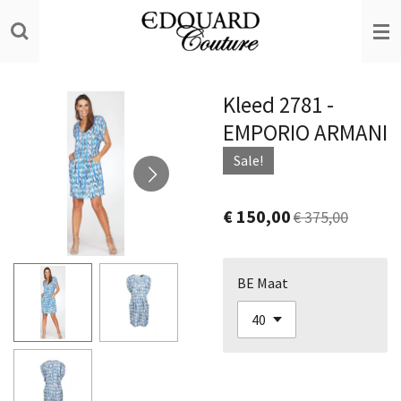
Ga
direct
naar
de
Kleed 2781 -
hoofdinhoud
EMPORIO ARMANI
Sale!
€ 150,00
€ 375,00
BE Maat