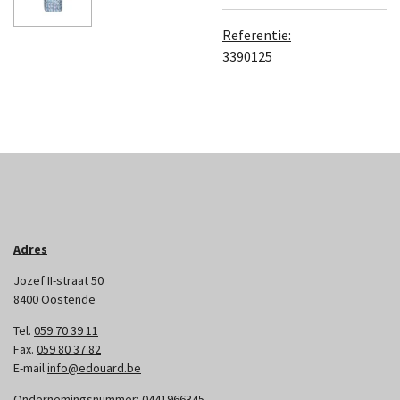
Referentie:
3390125
Adres
Jozef II-straat 50
8400 Oostende
Tel.
059 70 39 11
Fax.
059 80 37 82
E-mail
info@edouard.be
Ondernemingsnummer:
0441966345