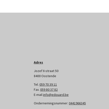
Adres
Jozef II-straat 50
8400 Oostende
Tel.
059 70 39 11
Fax.
059 80 37 82
E-mail
info@edouard.be
Ondernemingsnummer:
0441966345