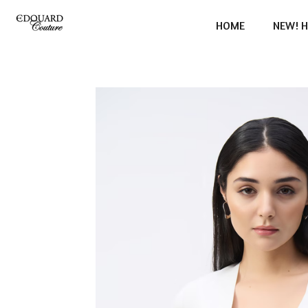
Ga
HOME
NEW! H
direct
naar
de
hoofdinhoud