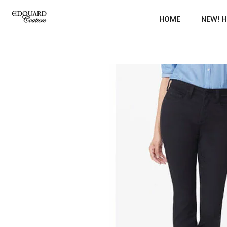
Ga
HOME
NEW! H
direct
naar
de
hoofdinhoud