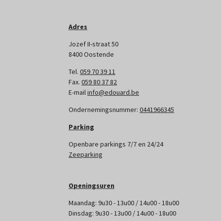
Adres
Jozef II-straat 50
8400 Oostende
Tel.
059 70 39 11
Fax.
059 80 37 82
E-mail
info@edouard.be
Ondernemingsnummer:
0441966345
Parking
Openbare parkings 7/7 en 24/24
Zeeparking
Openingsuren
Maandag: 9u30 - 13u00 / 14u00 - 18u00
Dinsdag: 9u30 - 13u00 / 14u00 - 18u00