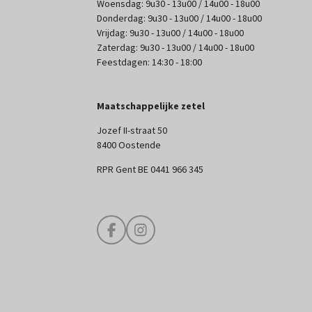
Woensdag: 9u30 - 13u00 / 14u00 - 18u00
Donderdag: 9u30 - 13u00 / 14u00 - 18u00
Vrijdag: 9u30 - 13u00 / 14u00 - 18u00
Zaterdag: 9u30 - 13u00 / 14u00 - 18u00
Feestdagen: 14:30 - 18:00
Maatschappelijke zetel
Jozef II-straat 50
8400 Oostende
RPR Gent BE 0441 966 345
F
I
a
n
c
s
e
t
b
a
o
g