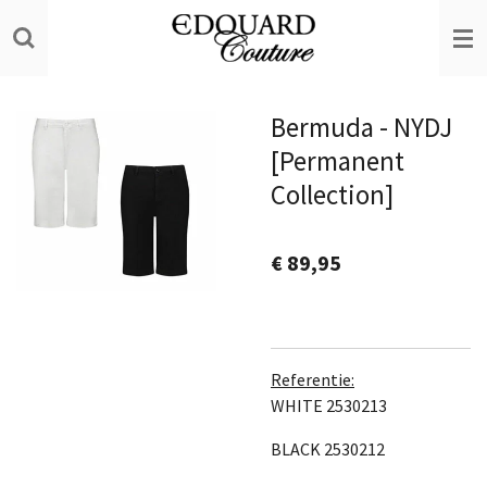
Ga
direct
naar
de
Bermuda - NYDJ
hoofdinhoud
[Permanent
Collection]
€ 89,95
Referentie:
WHITE 2530213
BLACK 2530212