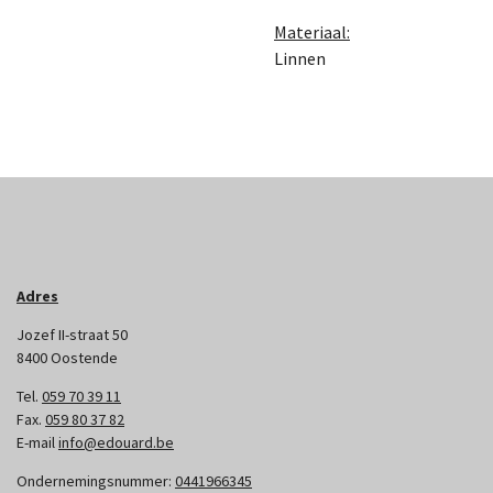
Materiaal:
Linnen
Adres
Jozef II-straat 50
8400 Oostende
Tel.
059 70 39 11
Fax.
059 80 37 82
E-mail
info@edouard.be
Ondernemingsnummer:
0441966345