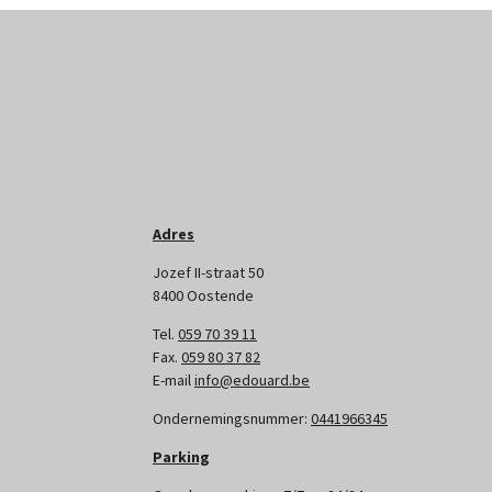
Adres
Jozef II-straat 50
8400 Oostende
Tel.
059 70 39 11
Fax.
059 80 37 82
E-mail
info@edouard.be
Ondernemingsnummer:
0441966345
Parking