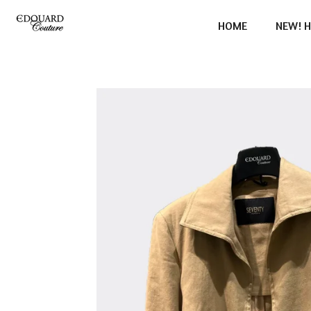
Ga
HOME
NEW! H
direct
naar
de
hoofdinhoud