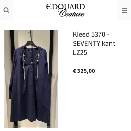
Ga
direct
naar
de
Kleed 5370 -
hoofdinhoud
SEVENTY kant
LZ25
€ 325,00