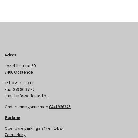
Adres
Jozef II-straat 50
8400 Oostende
Tel.
059 70 39 11
Fax.
059 80 37 82
E-mail
info@edouard.be
Ondernemingsnummer:
0441966345
Parking
Openbare parkings 7/7 en 24/24
Zeeparking