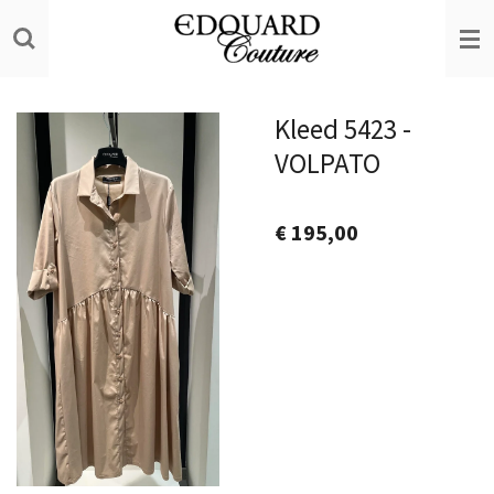
Ga
direct
naar
de
Kleed 5423 -
hoofdinhoud
VOLPATO
€ 195,00