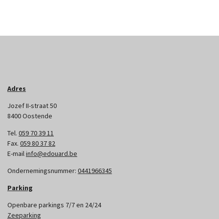
Adres
Jozef II-straat 50
8400 Oostende
Tel.
059 70 39 11
Fax.
059 80 37 82
E-mail
info@edouard.be
Ondernemingsnummer:
0441966345
Parking
Openbare parkings 7/7 en 24/24
Zeeparking