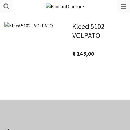
Ga
direct
naar
Kleed 5102 -
de
VOLPATO
hoofdinhoud
€ 245,00