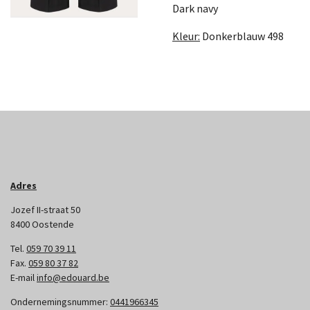
Dark navy
Kleur:
Donkerblauw 498
Adres
Jozef II-straat 50
8400 Oostende
Tel.
059 70 39 11
Fax.
059 80 37 82
E-mail
info@edouard.be
Ondernemingsnummer:
0441966345