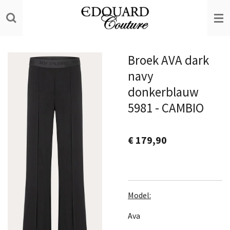
Ga
direct
naar
de
Broek AVA dark
hoofdinhoud
navy
donkerblauw
5981 - CAMBIO
€ 179,90
Model:
Ava