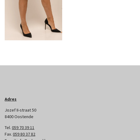
Adres
Jozef II-straat 50
8400 Oostende
Tel.
059 70 39 11
Fax.
059 80 37 82