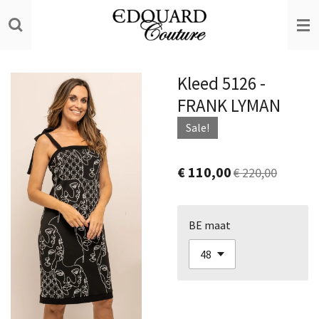
Ga
direct
naar
de
Kleed 5126 -
hoofdinhoud
FRANK LYMAN
Sale!
€ 110,00
€ 220,00
BE maat