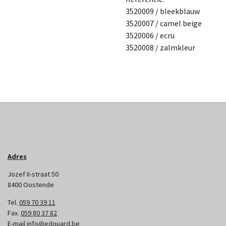
3520009 / bleekblauw
3520007 / camel beige
3520006 / ecru
3520008 / zalmkleur
Adres
Jozef II-straat 50
8400 Oostende
Tel.
059 70 39 11
Fax.
059 80 37 82
E-mail
info@edouard.be