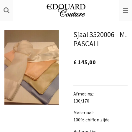
Ga
direct
naar
de
Sjaal 3520006 - M.
hoofdinhoud
PASCALI
€ 145,00
Afmeting:
130/170
Materiaal:
100% chiffon zijde
Referentie: