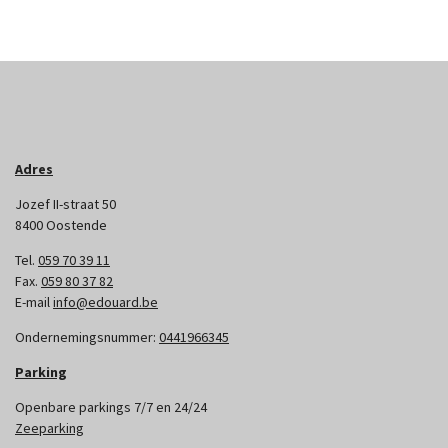
Adres
Jozef II-straat 50
8400 Oostende
Tel.
059 70 39 11
Fax.
059 80 37 82
E-mail
info@edouard.be
Ondernemingsnummer:
0441966345
Parking
Openbare parkings 7/7 en 24/24
Zeeparking