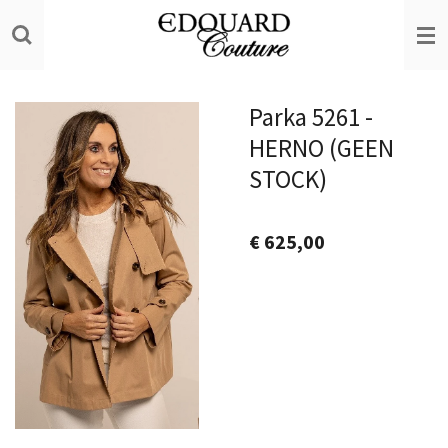
Ga
direct
naar
de
Parka 5261 -
hoofdinhoud
HERNO (GEEN
STOCK)
€ 625,00