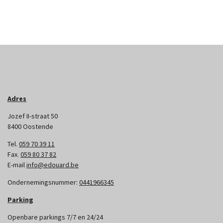
Adres
Jozef II-straat 50
8400 Oostende
Tel.
059 70 39 11
Fax.
059 80 37 82
E-mail
info@edouard.be
Ondernemingsnummer:
0441966345
Parking
Openbare parkings 7/7 en 24/24