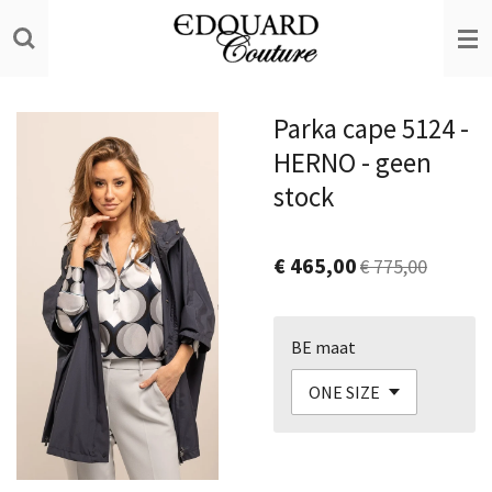
Ga
direct
naar
de
Parka cape 5124 -
hoofdinhoud
HERNO - geen
stock
€ 465,00
€ 775,00
BE maat