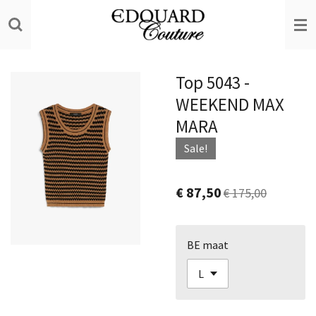
Ga
direct
naar
de
Top 5043 -
hoofdinhoud
WEEKEND MAX
MARA
Sale!
€ 87,50
€ 175,00
BE maat