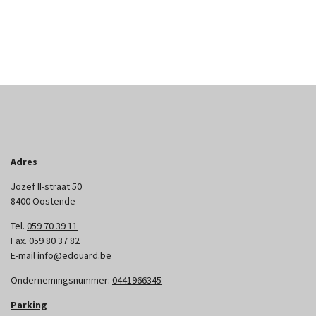
Adres
Jozef II-straat 50
8400 Oostende
Tel.
059 70 39 11
Fax.
059 80 37 82
E-mail
info@edouard.be
Ondernemingsnummer:
0441966345
Parking