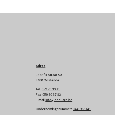
Adres
Jozef II-straat 50
8400 Oostende
Tel.
059 70 39 11
Fax.
059 80 37 82
E-mail
info@edouard.be
Ondernemingsnummer:
0441966345