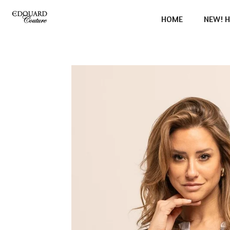
Ga
HOME
NEW! H
direct
naar
de
hoofdinhoud