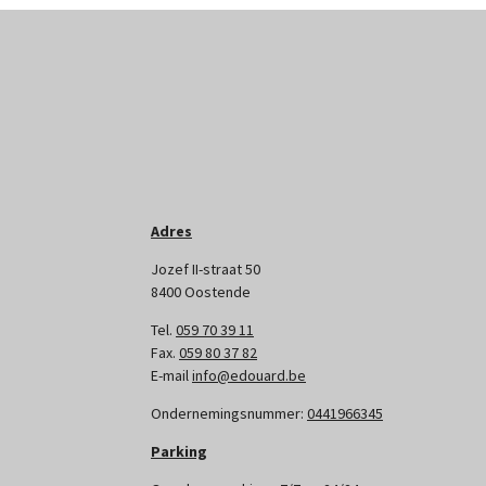
Adres
Jozef II-straat 50
8400 Oostende
Tel.
059 70 39 11
Fax.
059 80 37 82
E-mail
info@edouard.be
Ondernemingsnummer:
0441966345
Parking