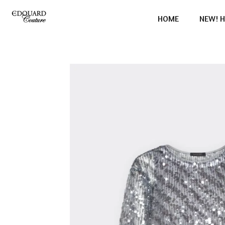
Ga
HOME
NEW! H
direct
naar
de
hoofdinhoud