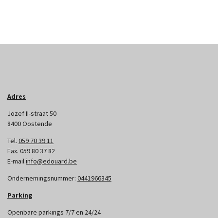
Adres
Jozef II-straat 50
8400 Oostende
Tel.
059 70 39 11
Fax.
059 80 37 82
E-mail
info@edouard.be
Ondernemingsnummer:
0441966345
Parking
Openbare parkings 7/7 en 24/24