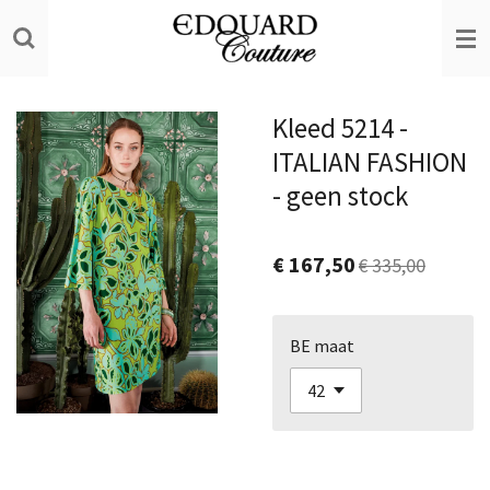
Ga
direct
naar
de
Kleed 5214 -
hoofdinhoud
ITALIAN FASHION
- geen stock
€ 167,50
€ 335,00
BE maat