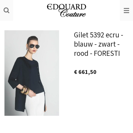
Ga
direct
naar
de
Gilet 5392 ecru -
hoofdinhoud
blauw - zwart -
rood - FORESTI
€ 661,50