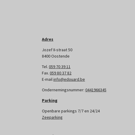
Adres
Jozef II-straat 50
8400 Oostende
Tel.
059 70 39 11
Fax.
059 80 37 82
E-mail
info@edouard.be
Ondernemingsnummer:
0441966345
Parking
Openbare parkings 7/7 en 24/24
Zeeparking