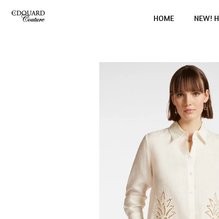
Ga
HOME
NEW! H
direct
naar
de
hoofdinhoud