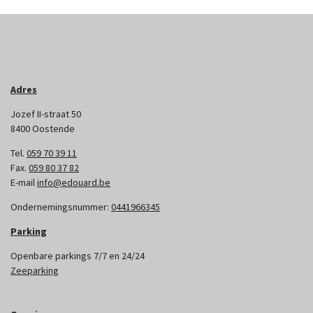
Adres
Jozef II-straat 50
8400 Oostende
Tel.
059 70 39 11
Fax.
059 80 37 82
E-mail
info@edouard.be
Ondernemingsnummer:
0441966345
Parking
Openbare parkings 7/7 en 24/24
Zeeparking