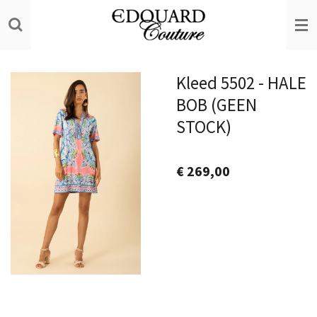
Ga
direct
naar
de
Kleed 5502 - HALE
hoofdinhoud
BOB (GEEN
STOCK)
€ 269,00