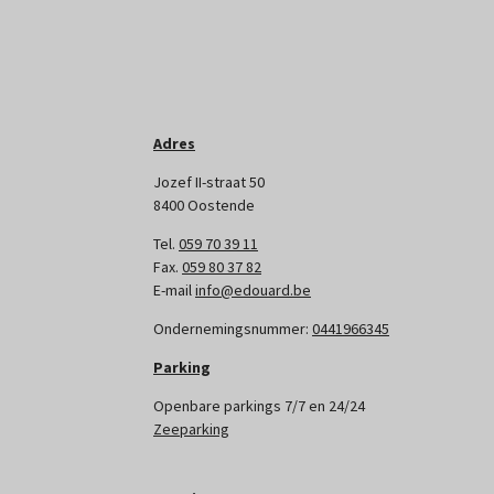
Adres
Jozef II-straat 50
8400 Oostende
Tel.
059 70 39 11
Fax.
059 80 37 82
E-mail
info@edouard.be
Ondernemingsnummer:
0441966345
Parking
Openbare parkings 7/7 en 24/24
Zeeparking