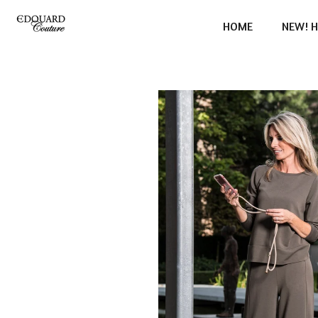
Ga
HOME
NEW! H
direct
naar
de
hoofdinhoud