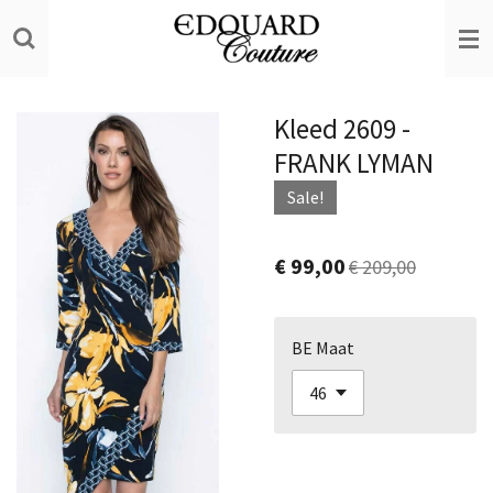
Ga
direct
naar
de
Kleed 2609 -
hoofdinhoud
FRANK LYMAN
Sale!
€ 99,00
€ 209,00
BE Maat