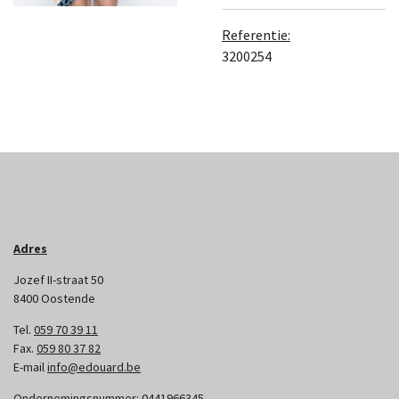
Referentie:
3200254
Adres
Jozef II-straat 50
8400 Oostende
Tel.
059 70 39 11
Fax.
059 80 37 82
E-mail
info@edouard.be
Ondernemingsnummer:
0441966345