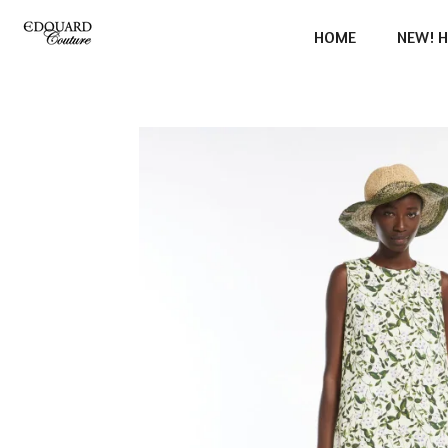
Ga
HOME
NEW! H
direct
naar
de
hoofdinhoud