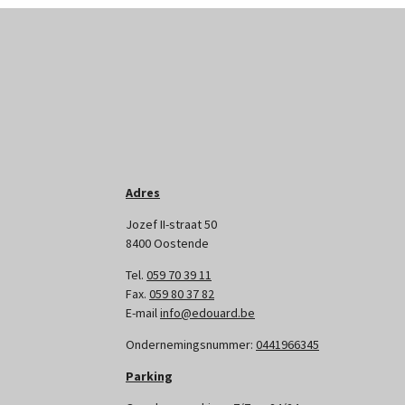
Adres
Jozef II-straat 50
8400 Oostende
Tel.
059 70 39 11
Fax.
059 80 37 82
E-mail
info@edouard.be
Ondernemingsnummer:
0441966345
Parking