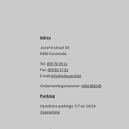
Adres
Jozef II-straat 50
8400 Oostende
Tel.
059 70 39 11
Fax.
059 80 37 82
E-mail
info@edouard.be
Ondernemingsnummer:
0441966345
Parking
Openbare parkings 7/7 en 24/24
Zeeparking