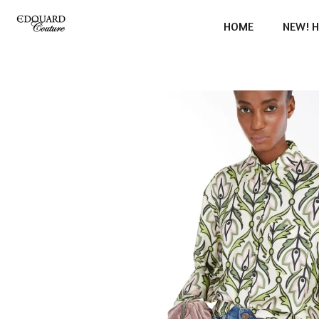
Ga
HOME
NEW! H
direct
naar
de
hoofdinhoud