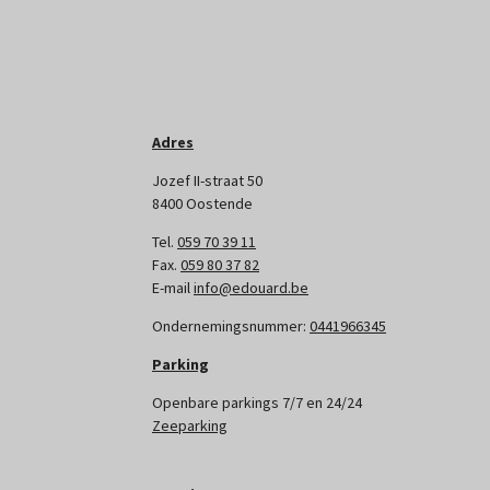
Adres
Jozef II-straat 50
8400 Oostende
Tel.
059 70 39 11
Fax.
059 80 37 82
E-mail
info@edouard.be
Ondernemingsnummer:
0441966345
Parking
Openbare parkings 7/7 en 24/24
Zeeparking