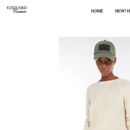
Ga
HOME
NEW! H
direct
naar
de
hoofdinhoud