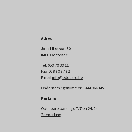
Adres
Jozef II-straat 50
8400 Oostende
Tel.
059 70 39 11
Fax.
059 80 37 82
E-mail
info@edouard.be
Ondernemingsnummer:
0441966345
Parking
Openbare parkings 7/7 en 24/24
Zeeparking