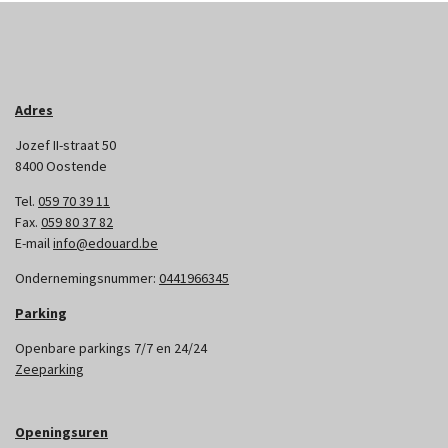
Adres
Jozef II-straat 50
8400 Oostende
Tel.
059 70 39 11
Fax.
059 80 37 82
E-mail
info@edouard.be
Ondernemingsnummer:
0441966345
Parking
Openbare parkings 7/7 en 24/24
Zeeparking
Openingsuren