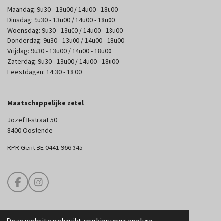
Maandag: 9u30 - 13u00 / 14u00 - 18u00
Dinsdag: 9u30 - 13u00 / 14u00 - 18u00
Woensdag: 9u30 - 13u00 / 14u00 - 18u00
Donderdag: 9u30 - 13u00 / 14u00 - 18u00
Vrijdag: 9u30 - 13u00 / 14u00 - 18u00
Zaterdag: 9u30 - 13u00 / 14u00 - 18u00
Feestdagen: 14:30 - 18:00
Maatschappelijke zetel
Jozef II-straat 50
8400 Oostende
RPR Gent BE 0441 966 345
F
I
a
n
c
s
e
t
Deze website gebruikt cookies voor analyse-