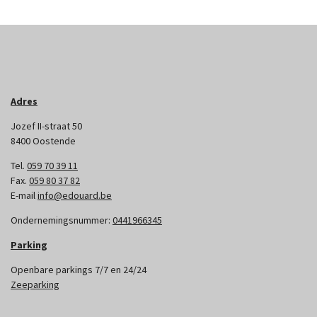
Adres
Jozef II-straat 50
8400 Oostende
Tel.
059 70 39 11
Fax.
059 80 37 82
E-mail
info@edouard.be
Ondernemingsnummer:
0441966345
Parking
Openbare parkings 7/7 en 24/24
Zeeparking