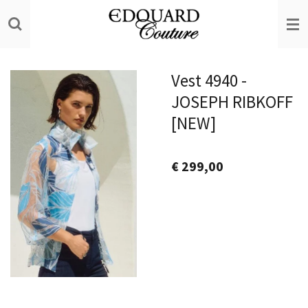
Ga
direct
naar
de
Vest 4940 -
hoofdinhoud
JOSEPH RIBKOFF
[NEW]
€ 299,00